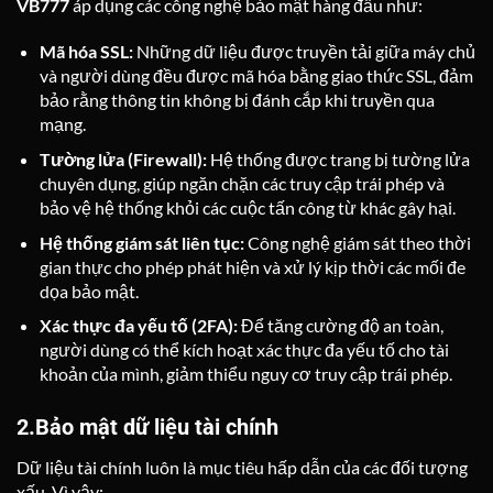
VB777
áp dụng các công nghệ bảo mật hàng đầu như:
Mã hóa SSL:
Những dữ liệu được truyền tải giữa máy chủ
và người dùng đều được mã hóa bằng giao thức SSL, đảm
bảo rằng thông tin không bị đánh cắp khi truyền qua
mạng.
Tường lửa (Firewall):
Hệ thống được trang bị tường lửa
chuyên dụng, giúp ngăn chặn các truy cập trái phép và
bảo vệ hệ thống khỏi các cuộc tấn công từ khác gây hại.
Hệ thống giám sát liên tục:
Công nghệ giám sát theo thời
gian thực cho phép phát hiện và xử lý kịp thời các mối đe
dọa bảo mật.
Xác thực đa yếu tố (2FA):
Để tăng cường độ an toàn,
người dùng có thể kích hoạt xác thực đa yếu tố cho tài
khoản của mình, giảm thiểu nguy cơ truy cập trái phép.
2.Bảo mật dữ liệu tài chính
Dữ liệu tài chính luôn là mục tiêu hấp dẫn của các đối tượng
xấu. Vì vậy: