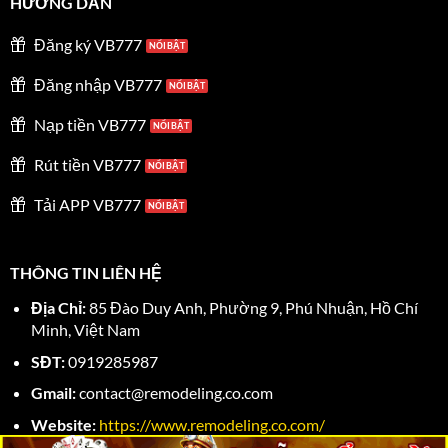
HƯỚNG DẪN
Đăng ký VB777
Đăng nhập VB777
Nạp tiền VB777
Rút tiền VB777
Tải APP VB777
THÔNG TIN LIÊN HỆ
Địa Chỉ:
85 Đào Duy Anh, Phường 9, Phú Nhuận, Hồ Chí
Minh, Việt Nam
SĐT:
0919285987
Gmail:
contact@remodeling.co.com
Website:
https://www.remodeling.co.com/