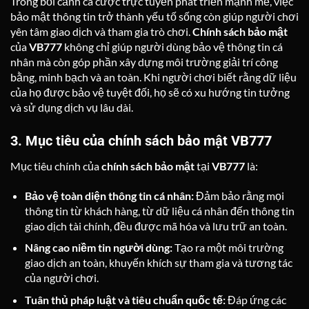
Trong bối cảnh cá cược trực tuyến phát triển mạnh mẽ, việc
bảo mật thông tin trở thành yếu tố sống còn giúp người chơi
yên tâm giao dịch và tham gia trò chơi.
Chính sách bảo mật
của
VB777
không chỉ giúp người dùng bảo vệ thông tin cá
nhân mà còn góp phần xây dựng môi trường giải trí công
bằng, minh bạch và an toàn. Khi người chơi biết rằng dữ liệu
của họ được bảo vệ tuyệt đối, họ sẽ có xu hướng tin tưởng
và sử dụng dịch vụ lâu dài.
3. Mục tiêu của chính sách bảo mật VB777
Mục tiêu chính của
chính sách bảo mật
tại
VB777
là:
Bảo vệ toàn diện thông tin cá nhân:
Đảm bảo rằng mọi
thông tin từ khách hàng, từ dữ liệu cá nhân đến thông tin
giao dịch tài chính, đều được mã hóa và lưu trữ an toàn.
Nâng cao niềm tin người dùng:
Tạo ra một môi trường
giao dịch an toàn, khuyến khích sự tham gia và tương tác
của người chơi.
Tuân thủ pháp luật và tiêu chuẩn quốc tế:
Đáp ứng các