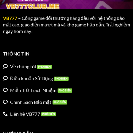
VB777
– Cổng game đổi thưởng hàng đầu với hệ thống bảo
mật cao, giao diện mượt mà và kho game hấp dẫn. Trải nghiệm
ngay hôm nay!
THÔNG TIN
Về chúng tôi
Điều khoản Sử Dụng
Miễn Trừ Trách Nhiệm
Chính Sách Bảo mật
Liên hệ VB777