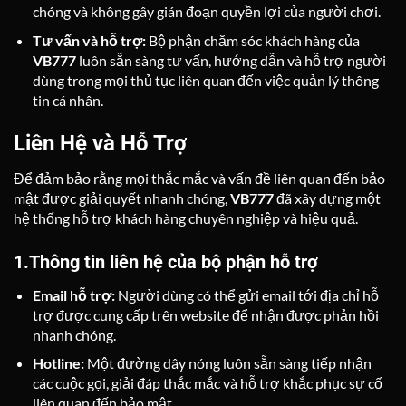
chóng và không gây gián đoạn quyền lợi của người chơi.
Tư vấn và hỗ trợ:
Bộ phận chăm sóc khách hàng của
VB777
luôn sẵn sàng tư vấn, hướng dẫn và hỗ trợ người
dùng trong mọi thủ tục liên quan đến việc quản lý thông
tin cá nhân.
Liên Hệ và Hỗ Trợ
Để đảm bảo rằng mọi thắc mắc và vấn đề liên quan đến bảo
mật được giải quyết nhanh chóng,
VB777
đã xây dựng một
hệ thống hỗ trợ khách hàng chuyên nghiệp và hiệu quả.
1.Thông tin liên hệ của bộ phận hỗ trợ
Email hỗ trợ:
Người dùng có thể gửi email tới địa chỉ hỗ
trợ được cung cấp trên website để nhận được phản hồi
nhanh chóng.
Hotline:
Một đường dây nóng luôn sẵn sàng tiếp nhận
các cuộc gọi, giải đáp thắc mắc và hỗ trợ khắc phục sự cố
liên quan đến bảo mật.