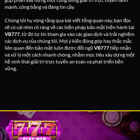
mạnh, công bằng và đáng tin cậy.
Chúng tôi hy vọng rằng qua bài viết tổng quan này, bạn đọc
sẽ có cái nhìn rõ ràng về các biện pháp bảo mật hiện hành tại
VB777
, từ đó tự tin tham gia vào các giao dịch và trải nghiệm
các dịch vụ của chúng tôi. Mọi ý kiến đóng góp hay thắc mắc
liên quan đến bảo mật luôn được đội ngũ
VB777
tiếp nhận
và xử lý một cách nhanh chóng, nhằm mục tiêu xây dựng một
hệ sinh thái giải trí trực tuyến an toàn và phát triển bền
vững.